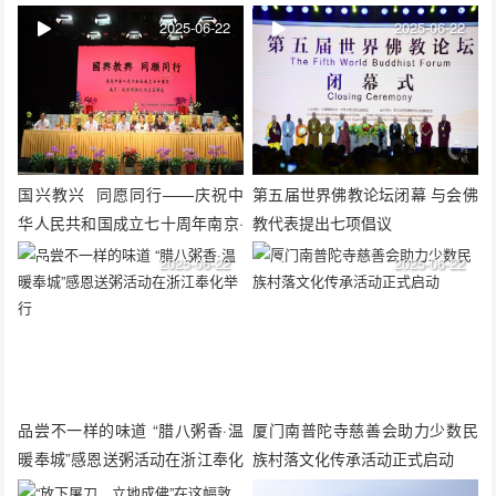
2025-06-22
2025-06-22
国兴教兴 同愿同行——庆祝中
第五届世界佛教论坛闭幕 与会佛
华人民共和国成立七十周年南京·
教代表提出七项倡议
成都佛教文化书画联展在鸡鸣寺
2025-06-22
2025-06-22
召开
品尝不一样的味道 “腊八粥香·温
厦门南普陀寺慈善会助力少数民
暖奉城”感恩送粥活动在浙江奉化
族村落文化传承活动正式启动
举行