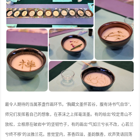
最令人期待的当属茶盏作画环节。“胸藏文墨怀若谷，腹有诗书气自华”，
师兄们发挥着自己的想象，在茶沫之上挥毫泼墨。有的绘出“咬定青山不
放松，立根原在破岩中”的坚韧竹子，有的画出“气如兰兮长不改，心若兰
兮终不移”的淡雅兰花。普觉堂内，茶香四溢，墨韵飘香，欢声笑语回荡