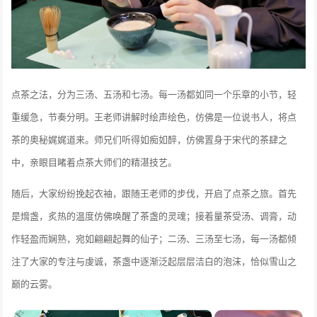
点茶之法，分为三汤、五汤和七汤。每一汤都如同一个乐章的小节，轻
重缓急，节奏分明。王老师讲解时绘声绘色，仿佛是一位说书人，将点
茶的奥秘娓娓道来。师兄们听得如痴如醉，仿佛置身于宋代的茶肆之
中，亲眼目睹着点茶大师们的精湛技艺。
随后，大家纷纷挽起衣袖，跟随王老师的步伐，开启了点茶之旅。首先
是熁盏，炙热的温度仿佛唤醒了茶盏的灵魂；接着量茶受汤、调膏，动
作轻盈而娴熟，宛如翩翩起舞的仙子；二汤、三汤至七汤，每一汤都倾
注了大家的专注与虔诚，茶盏中逐渐泛起层层洁白的泡沫，恰似雪山之
巅的云雾。