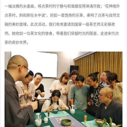
一幅淡雅的水墨画，将点茶时的宁静与和谐展现得淋漓尽致；“花神阁外
点茶时，斜阳照在水中波”，则如一首悠扬的乐章，奏响了点茶与自然交
融的美妙旋律。此次活动，我们有幸邀请到国家一级茶艺师王彩娟老
师。她宛如一位茶文化的使者，带着我们穿越时光的隧道，走进宋代点
茶的奇妙世界。