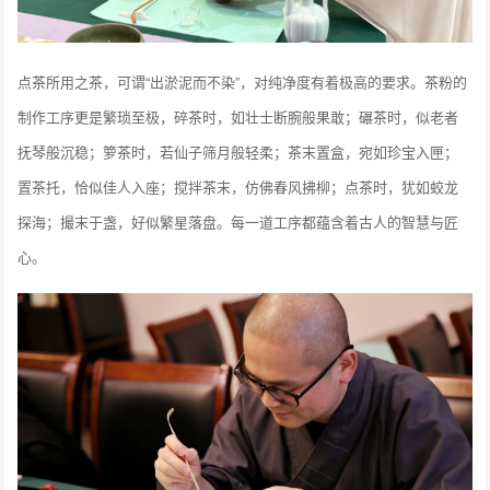
点茶所用之茶，可谓“出淤泥而不染”，对纯净度有着极高的要求。茶粉的
制作工序更是繁琐至极，碎茶时，如壮士断腕般果敢；碾茶时，似老者
抚琴般沉稳；箩茶时，若仙子筛月般轻柔；茶末置盒，宛如珍宝入匣；
置茶托，恰似佳人入座；搅拌茶末，仿佛春风拂柳；点茶时，犹如蛟龙
探海；撮末于盏，好似繁星落盘。每一道工序都蕴含着古人的智慧与匠
心。