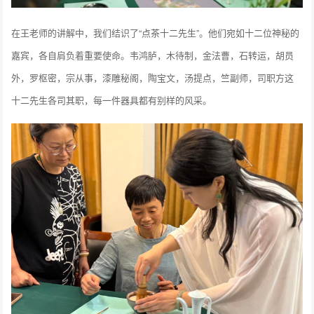
在王老师的讲解中，我们结识了“点茶十二先生”。他们宛如十二位神秘的
嘉宾，各自肩负着重要使命。韦鸿胪，木待制，金法曹，石转运，胡员
外，罗枢密，宗从事，漆雕秘阁，陶宝文，汤提点，竺副师，司职方这
十二先生各司其职，每一件器具都有别样的风采。