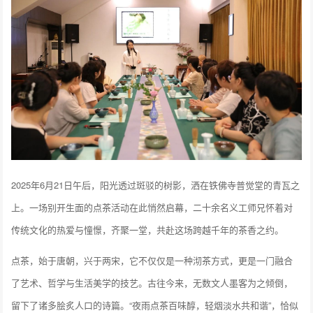
2025年6月21日午后，阳光透过斑驳的树影，洒在铁佛寺普觉堂的青瓦之
上。一场别开生面的点茶活动在此悄然启幕，二十余名义工师兄怀着对
传统文化的热爱与憧憬，齐聚一堂，共赴这场跨越千年的茶香之约。
点茶，始于唐朝，兴于两宋，它不仅仅是一种沏茶方式，更是一门融合
了艺术、哲学与生活美学的技艺。古往今来，无数文人墨客为之倾倒，
留下了诸多脍炙人口的诗篇。“夜雨点茶百味醇，轻烟淡水共和谐”，恰似