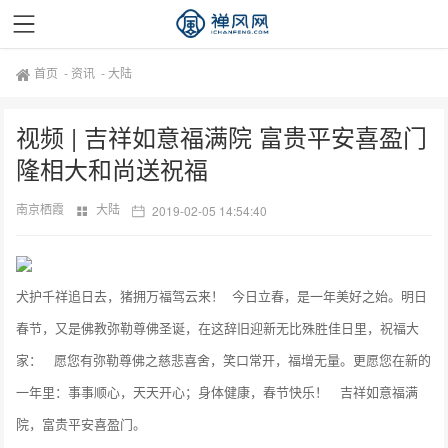
首页
-
资讯
-
大陆
视频 | 吉祥如意福满院 富贵平安喜盈门
隆相大和尚送祝福
南京栖霞
大陆
2019-02-05 14:54:40
犬护千祥追日去，猪拥万福驾云来！ 今日立春，是一年美好之始。明日
春节，又是佛教弥勒尊佛圣诞，在这辞旧迎新无比殊胜佳日里，祝福大
家： 愿您有弥勒尊佛之慈悲喜舍，笑口常开，福增无量。更愿您在新的
一年里：事事顺心，天天开心；身体健康，春节快乐！ 吉祥如意福满
院，富贵平安喜盈门。