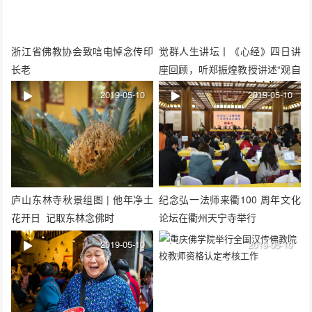
浙江省佛教协会致唁电悼念传印
觉群人生讲坛丨《心经》四日讲
长老
座回顾，听郑振煌教授讲述“观自
在”的空慧
2019-05-10
2019-05-10
庐山东林寺秋景组图 | 他年净土
纪念弘一法师来衢100 周年文化
花开日 记取东林念佛时
论坛在衢州天宁寺举行
2019-05-10
2019-05-10