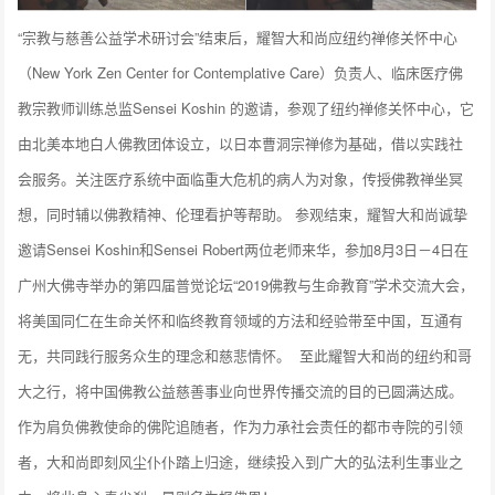
“宗教与慈善公益学术研讨会”结束后，耀智大和尚应纽约禅修关怀中心
（New York Zen Center for Contemplative Care）负责人、临床医疗佛
教宗教师训练总监Sensei Koshin 的邀请，参观了纽约禅修关怀中心，它
由北美本地白人佛教团体设立，以日本曹洞宗禅修为基础，借以实践社
会服务。关注医疗系统中面临重大危机的病人为对象，传授佛教禅坐冥
想，同时辅以佛教精神、伦理看护等帮助。 参观结束，耀智大和尚诚挚
邀请Sensei Koshin和Sensei Robert两位老师来华，参加8月3日－4日在
广州大佛寺举办的第四届普觉论坛“2019佛教与生命教育”学术交流大会，
将美国同仁在生命关怀和临终教育领域的方法和经验带至中国，互通有
无，共同践行服务众生的理念和慈悲情怀。
至此耀智大和尚的纽约和哥
大之行，将中国佛教公益慈善事业向世界传播交流的目的已圆满达成。
作为肩负佛教使命的佛陀追随者，作为力承社会责任的都市寺院的引领
者，大和尚即刻风尘仆仆踏上归途，继续投入到广大的弘法利生事业之