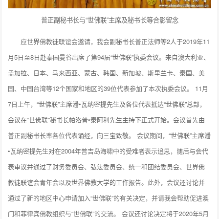
普正副秘书长与“世佛联”主席及秘书长等合影留念
应世界佛教徒联谊会邀请，我会副秘书长普正法师等2人于2019年11
月5日至8日赴泰国曼谷出席了第94届“世佛联”执委会议。来自澳大利亚、
孟加拉、日本、马来西亚、蒙古、韩国、新加坡、斯里兰卡、泰国、美
国、中国台湾等12个国家和地区的39位代表参加了本次执委会议。 11月
7日上午，“世佛联”主席潘•瓦纳密提先生及各位代表抵达“世佛联”总部，
会议在“世佛联”秘书长帕洛普•泰阿利先生主持下正式开始。会议首先由
普正副秘书长率各位代表诵经，向三宝致敬。 会议期间，“世佛联”主席潘
•瓦纳密提先生对在2004年普吉岛海啸中的受难者表示追思，随后与会代
表审议并通过了财务委员会、弘法委员会、统一和团结委员会、世界佛
教徒联谊会青年会以及世界佛教大学的工作报告。此外，会议还讨论并
通过了新的地区中心申请加入“世佛联”的有关决定，并请我会帮助促进澳
门和菲律宾佛教组织与“世佛联”的交流。 会议还讨论决定将于2020年5月