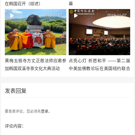
在韩国召开（综述）
幕
2019-11-07
2019-11-07
黄梅五祖寺方丈正慈法师应邀参
点亮心灯 祈愿和平 ——第二届
加韩国双溪寺茶文化大典活动
中美加佛教论坛在美国纽约联合
国总部举行
发表回复
要发表评论，您必须先
登录
。
评论内容：