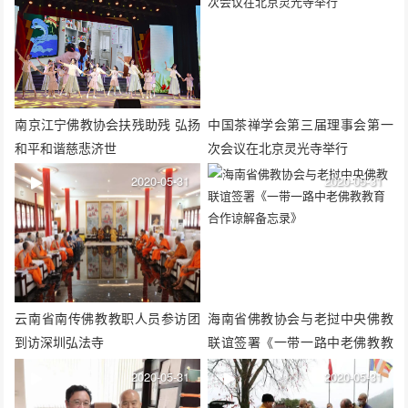
南京江宁佛教协会扶残助残 弘扬
中国茶禅学会第三届理事会第一
和平和谐慈悲济世
次会议在北京灵光寺举行
2020-05-31
2020-05-31
云南省南传佛教教职人员参访团
海南省佛教协会与老挝中央佛教
到访深圳弘法寺
联谊签署《一带一路中老佛教教
育合作谅解备忘录》
2020-05-31
2020-05-31