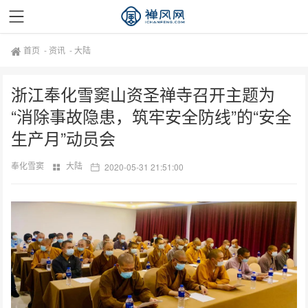
首页
-
资讯
-
大陆
浙江奉化雪窦山资圣禅寺召开主题为
“消除事故隐患，筑牢安全防线”的“安全
生产月”动员会
奉化雪窦
大陆
2020-05-31 21:51:00