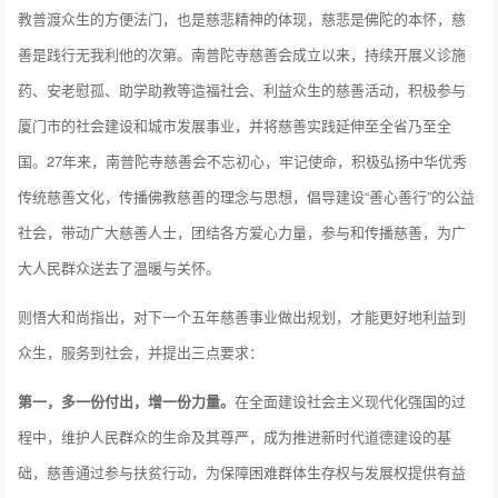
教普渡众生的方便法门，也是慈悲精神的体现，慈悲是佛陀的本怀，慈
善是践行无我利他的次第。南普陀寺慈善会成立以来，持续开展义诊施
药、安老慰孤、助学助教等造福社会、利益众生的慈善活动，积极参与
厦门市的社会建设和城市发展事业，并将慈善实践延伸至全省乃至全
国。27年来，南普陀寺慈善会不忘初心，牢记使命，积极弘扬中华优秀
传统慈善文化，传播佛教慈善的理念与思想，倡导建设“善心善行”的公益
社会，带动广大慈善人士，团结各方爱心力量，参与和传播慈善，为广
大人民群众送去了温暖与关怀。
则悟大和尚指出，对下一个五年慈善事业做出规划，才能更好地利益到
众生，服务到社会，并提出三点要求：
第一，多一份付出，增一份力量。
在全面建设社会主义现代化强国的过
程中，维护人民群众的生命及其尊严，成为推进新时代道德建设的基
础，慈善通过参与扶贫行动，为保障困难群体生存权与发展权提供有益