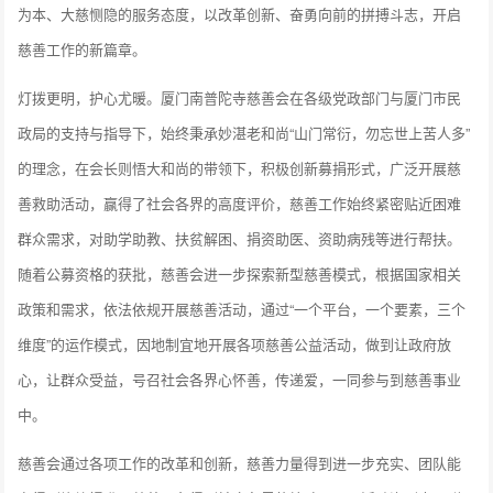
为本、大慈恻隐的服务态度，以改革创新、奋勇向前的拼搏斗志，开启
慈善工作的新篇章。
灯拨更明，护心尤暖。厦门南普陀寺慈善会在各级党政部门与厦门市民
政局的支持与指导下，始终秉承妙湛老和尚“山门常衍，勿忘世上苦人多”
的理念，在会长则悟大和尚的带领下，积极创新募捐形式，广泛开展慈
善救助活动，赢得了社会各界的高度评价，慈善工作始终紧密贴近困难
群众需求，对助学助教、扶贫解困、捐资助医、资助病残等进行帮扶。
随着公募资格的获批，慈善会进一步探索新型慈善模式，根据国家相关
政策和需求，依法依规开展慈善活动，通过“一个平台，一个要素，三个
维度”的运作模式，因地制宜地开展各项慈善公益活动，做到让政府放
心，让群众受益，号召社会各界心怀善，传递爱，一同参与到慈善事业
中。
慈善会通过各项工作的改革和创新，慈善力量得到进一步充实、团队能