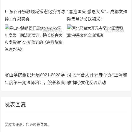
广东召开宗教领域常态化疫情防
“喜迎国庆 感恩大众”，成都文殊
控工作部署会
院盂兰盆节送福米！
2021-05-03
2021-05-03
寒山学院组织开展2021-2022学
河北邢台大开元寺举办“正清和
年度第一期法师培训，院长秋爽
雅”禅茶文化交流活动
大和尚带领学习新修订的《宗教
院校管理办法》
发表回复
要发表评论，您必须先
登录
。