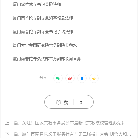
厦门紫竹林寺书记普陀法师
厦门南普陀寺副寺兼知客悟云法师
厦门南普陀寺副寺兼书记了瑞法师
厦门大学金圆研究院常务副院长鲍水
厦门南普陀寺弘法部常务副部长周义勇
分享：
赞
0
上一篇：关注！国家宗教事务局公布最新《宗教院校管理办法》
下一篇：厦门市南普陀义工服务社召开第二届换届大会 则悟大和尚出席并讲话