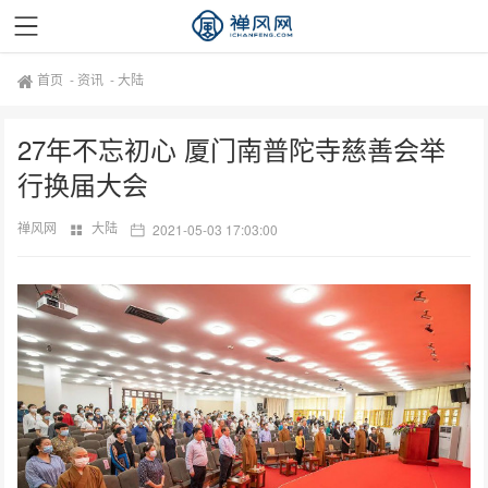
首页
-
资讯
-
大陆
27年不忘初心 厦门南普陀寺慈善会举
行换届大会
禅风网
大陆
2021-05-03 17:03:00