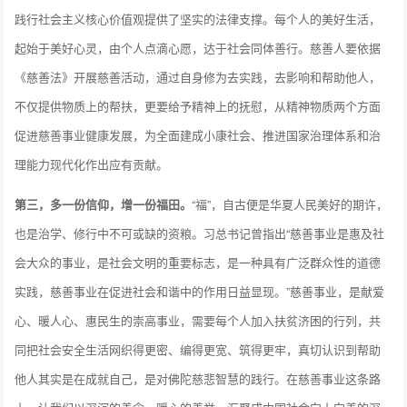
践行社会主义核心价值观提供了坚实的法律支撑。每个人的美好生活，
起始于美好心灵，由个人点滴心愿，达于社会同体善行。慈善人要依据
《慈善法》开展慈善活动，通过自身修为去实践，去影响和帮助他人，
不仅提供物质上的帮扶，更要给予精神上的抚慰，从精神物质两个方面
促进慈善事业健康发展，为全面建成小康社会、推进国家治理体系和治
理能力现代化作出应有贡献。
第三，多一份信仰，增一份福田。
“福”，自古便是华夏人民美好的期许，
也是治学、修行中不可或缺的资粮。习总书记曾指出“慈善事业是惠及社
会大众的事业，是社会文明的重要标志，是一种具有广泛群众性的道德
实践，慈善事业在促进社会和谐中的作用日益显现。”慈善事业，是献爱
心、暖人心、惠民生的崇高事业，需要每个人加入扶贫济困的行列，共
同把社会安全生活网织得更密、编得更宽、筑得更牢，真切认识到帮助
他人其实是在成就自己，是对佛陀慈悲智慧的践行。在慈善事业这条路