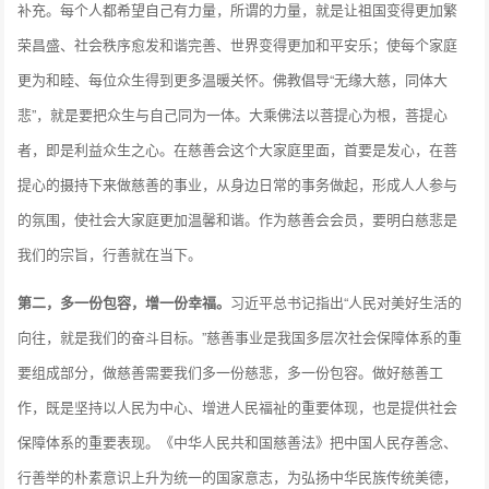
补充。每个人都希望自己有力量，所谓的力量，就是让祖国变得更加繁
荣昌盛、社会秩序愈发和谐完善、世界变得更加和平安乐；使每个家庭
更为和睦、每位众生得到更多温暖关怀。佛教倡导“无缘大慈，同体大
悲”，就是要把众生与自己同为一体。大乘佛法以菩提心为根，菩提心
者，即是利益众生之心。在慈善会这个大家庭里面，首要是发心，在菩
提心的摄持下来做慈善的事业，从身边日常的事务做起，形成人人参与
的氛围，使社会大家庭更加温馨和谐。作为慈善会会员，要明白慈悲是
我们的宗旨，行善就在当下。
第二，多一份包容，增一份幸福。
习近平总书记指出“人民对美好生活的
向往，就是我们的奋斗目标。”慈善事业是我国多层次社会保障体系的重
要组成部分，做慈善需要我们多一份慈悲，多一份包容。做好慈善工
作，既是坚持以人民为中心、增进人民福祉的重要体现，也是提供社会
保障体系的重要表现。《中华人民共和国慈善法》把中国人民存善念、
行善举的朴素意识上升为统一的国家意志，为弘扬中华民族传统美德，