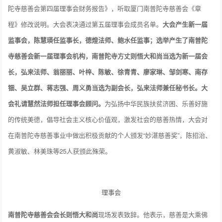
陀寺慈善会第四届理事会财务报告》，听取厦门南普陀寺慈善会《章
程》修改说明。大会表决通过第五届理事会成员名单。
大会产生新一届
监事会，陈慧瑛任监事长，德煌法师、鲍水任监事；选举产生了南普陀
寺慈善会新一届理事会机构，南普陀寺方丈则悟大和尚当选为新一届会
长，弘来法师、翁丽丽、叶梓、陈敏、徐青青、廖家琳、邹剑寒、南存
钿、吴立群、蒋志强、周义勇当选为副会长，弘来法师兼任秘书长。大
会礼请慧然法师担任理事会顾问。
为弘扬中华民族扶贫济困、乐善好施
的传统美德，倡导社会主义核心价值观，激发社会的慈善热情，大会对
在南普陀寺慈善事业中做出积极贡献的个人颁发“妙湛慈善奖”，陈招治、
黄淑敏、林美珠等25人获颁此殊荣。
理事会
南普陀寺慈善会会长则悟大和尚
现场发表致辞。他表示，慈善是大乘佛