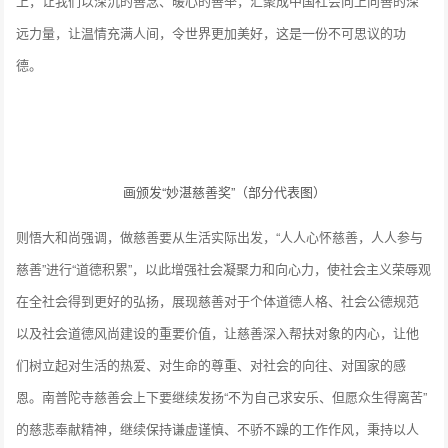
上，让我们以深沉的善念、暖心的善举，汇聚成中国社会向上向善的深
远力量，让温情充满人间，令世界更加美好，这是一份不可思议的功
德。
画颁发“妙湛慈善奖”（部分代表图）
则悟大和尚强调，做慈善要从生活实际出发，“人人心怀慈善，人人参与
慈善”进行“道德积累”，以此增强社会凝聚力和向心力，使社会主义荣辱观
在全社会得到更好的弘扬，展现慈善对于个体道德人格、社会公德规范
以及社会道德风尚建设的重要价值，让慈善深入帮扶对象的内心，让他
们树立起对生活的热爱、对生命的尊重、对社会的向往、对国家的感
恩。南普陀寺慈善会上下要继续发扬“不为自己求安乐、但愿众生得离苦”
的慈悲奉献精神，继续保持谦虚谨慎、不骄不躁的工作作风，秉持以人