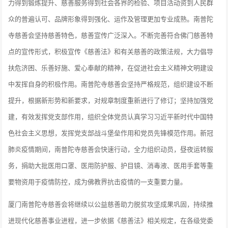
力得到锻炼提升、慈善服务得到社会各界的检验、项目活动资到人民群
众的普遍认可、品牌形象得到强化、运作及管理更加专业成熟。南普陀
寺慈善会坚持慈善特色，慈善宣传广泛深入。不断完善符合佛门慈善特
点的宣传形式，积极宣传《慈善法》和有关慈善的政策法规，大力倡导
扶危济困、乐善好施、爱心奉献的精神，在促进社会主义精神文明建设
中发挥自身的积极作用。南普陀寺慈善会坚持严格规范，组织建设不断
提升，根据新形势和新要求，对规章制度重新进行了修订；坚持加强党
建，有效发挥党支部作用，组织全体党员认真学习习近平新时代中国特
色社会主义思想，发挥党支部战斗堡垒作用和党员先锋模范作用。新冠
肺炎疫情期间，南普陀寺慈善会快速行动，全力组织动员，昼夜运转服
务，捐助大批医用口罩、医用防护服、护目镜、消毒液、医用手套等重
要物资用于疫情防控，成为佛教界抗击疫情的一支重要力量。
厦门南普陀寺慈善会将继续以公益慈善助力脱贫攻坚成果巩固，持续推
进现代化慈善事业进程，进一步依据《慈善法》相关规定，在各级党委