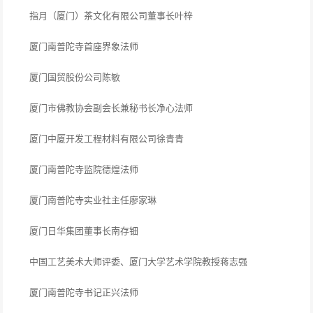
指月（厦门）茶文化有限公司董事长叶梓
厦门南普陀寺首座界象法师
厦门国贸股份公司陈敏
厦门市佛教协会副会长兼秘书长净心法师
厦门中厦开发工程材料有限公司徐青青
厦门南普陀寺监院德煌法师
厦门南普陀寺实业社主任廖家琳
厦门日华集团董事长南存钿
中国工艺美术大师评委、厦门大学艺术学院教授蒋志强
厦门南普陀寺书记正兴法师