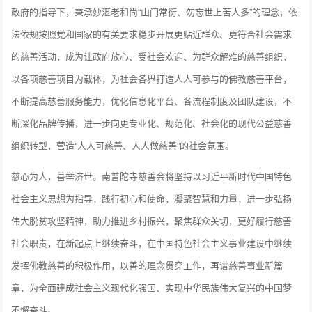
政府的指导下，秉承妙湛老和尚“山门常衍、勿忘世上苦人多”的理念，依
法依规按照党和国家的有关要求稳步开展更贴近群众、更符合社会需求
的慈善活动，成为让政府放心、受社会欢迎、为群众解难的慈善组织，
以各项慈善项目为载体，为社会各界打造人人可参与的佛教慈善平台，
不断提高慈善服务能力，优化信息化平台、各流程制度及团队建设，不
断深化品牌传播，进一步向更专业化、规范化、社会化的现代公益慈善
组织转型，营造“人人可慈善、人人做慈善”的社会氛围。
慈心为人，善举济世。南普陀寺慈善会将坚持以习近平新时代中国特色
社会主义思想为指导，践行初心和使命，凝聚智慧和力量，进一步弘扬
伟大脱贫攻坚精神，助力推进乡村振兴，聚焦群众关切，更好履行慈善
社会职责，在新起点上继续奋斗，在中国特色社会主义事业建设中继续
发挥佛教慈善的积极作用，以善的理念贯穿工作，再谱慈善事业新篇
章，为全面建成社会主义现代化强国、实现中华民族伟大复兴的中国梦
不懈奋斗。