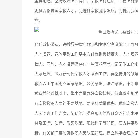
重要论述，坚持政治上靠得住、宗教上有造诣、品德上能
更多合格爱国宗教人才，促进各宗教健康发展，为提高我
撑。
11位政协委员、宗教界中青年代表和专家学者交流了工作
人才培养，党的宗教工作基本方针得到贯彻落实，人才培
壮大；同时，人才培养仍存在一些薄弱环节，是宗教工作
大家建议，做好新时代宗教人才培养工作，要坚持党的领
教界人士牢固树立国家意识、公民意识、法治意识，不断增
式有益经验基础上，集中力量办好宗教院校，认真落实相
有宗教教职人员的重要基地。要坚持质量优先，优化宗教
人员培训工作力度，帮助他们提高服务信教群众的能力水
普及国情、法律、形势政策、现代科学等知识。要支持宗
野。有关部门要加强教职人员队伍管理，建立科学合理的