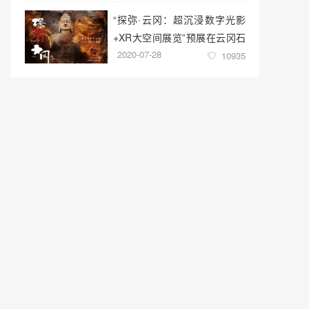
“探弥·云冈：超沉浸数字光影
+XR大空间展览”预展在云冈石
2020-07-28
窟云冈美术馆启幕
10935