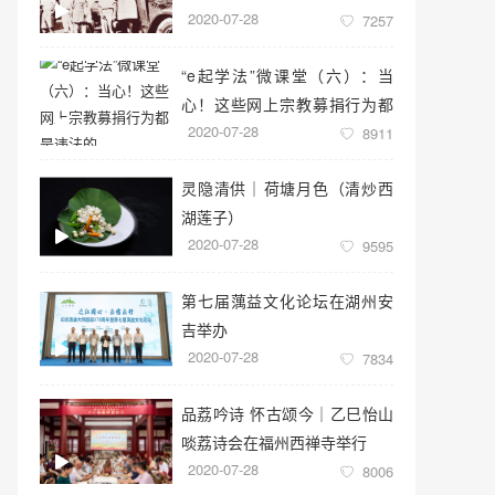
2020-07-28
7257
“e起学法”微课堂（六）：当
心！这些网上宗教募捐行为都
2020-07-28
是违法的
8911
灵隐清供｜​荷塘月色（清炒西
湖莲子）
2020-07-28
9595
第七届蕅益文化论坛在湖州安
吉举办
2020-07-28
7834
品荔吟诗 怀古颂今｜乙巳怡山
啖荔诗会在福州西禅寺举行
2020-07-28
8006