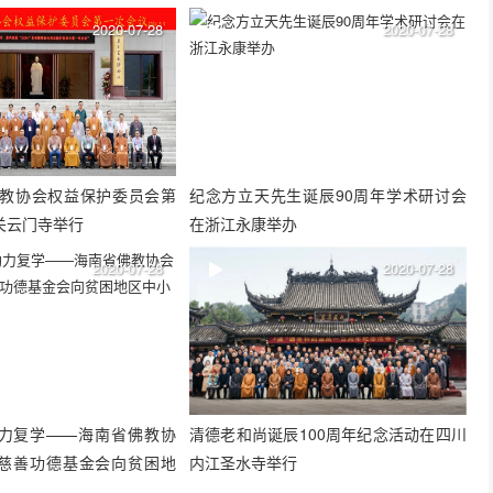
2020-07-28
2020-07-28
省佛教协会权益保护委员会第
纪念方立天先生诞辰90周年学术研讨会
关云门寺举行
在浙江永康举办
2020-07-28
2020-07-28
力复学——海南省佛教协
清德老和尚诞辰100周年纪念活动在四川
慈善功德基金会向贫困地
内江圣水寺举行
心