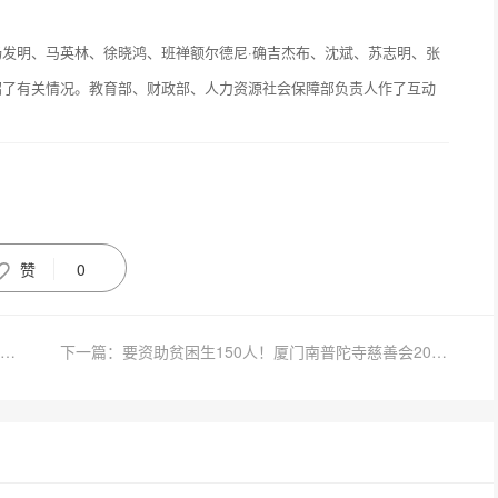
发明、马英林、徐晓鸿、班禅额尔德尼·确吉杰布、沈斌、苏志明、张
绍了有关情况。教育部、财政部、人力资源社会保障部负责人作了互动
赞
0
上一篇：更优惠了！浙江奉化雪窦山大佛景区门票价格自2020年8月1日起调整
下一篇：要资助贫困生150人！厦门南普陀寺慈善会2020年慈善助学公募项目正式启动