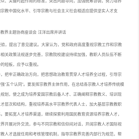
服众、关键时起作用的标准，突出问题导向，加强统筹协调，努力培养
国宗教中国化水平、引导宗教与社会主义社会相适应提供坚实人才支
经验，提出了意见建议。大家认为，党和政府高度重视宗教工作和宗教
养相关政策法规逐步完善，宗教院校建设持续加强，教职人员队伍不断
中的短板，应予以重视。
导，把牢正确政治方向，把思想政治教育贯穿人才培养全过程，引导宗
强“五个认同”。要发挥宗教界主体作用，在总结各宗教人才培养传统模
关规划，使之成为培养爱国宗教后备人才、正确阐释宗教教义、培训现
人才层次和结构，重视培养高水平宗教界代表人士，加大基层宗教教职
平。要拓宽人才培养渠道，继续探索利用国民教育资源培养宗教人才，
教界开展对外交流，参与不同宗教和信仰间对话，开阔宗教人才国际视
宗教人才选拔任用和考核管理机制，指导宗教界完善内部行为规范，帮