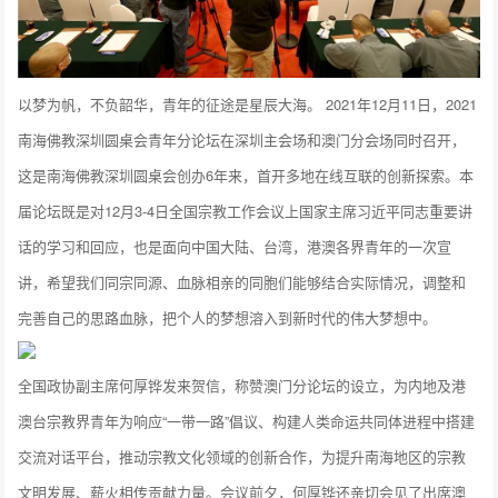
以梦为帆，不负韶华，青年的征途是星辰大海。 2021年12月11日，2021
南海佛教深圳圆桌会青年分论坛在深圳主会场和澳门分会场同时召开，
这是南海佛教深圳圆桌会创办6年来，首开多地在线互联的创新探索。本
届论坛既是对12月3-4日全国宗教工作会议上国家主席习近平同志重要讲
话的学习和回应，也是面向中国大陆、台湾，港澳各界青年的一次宣
讲，希望我们同宗同源、血脉相亲的同胞们能够结合实际情况，调整和
完善自己的思路血脉，把个人的梦想溶入到新时代的伟大梦想中。
全国政协副主席何厚铧发来贺信，称赞澳门分论坛的设立，为内地及港
澳台宗教界青年为响应“一带一路”倡议、构建人类命运共同体进程中搭建
交流对话平台，推动宗教文化领域的创新合作，为提升南海地区的宗教
文明发展、薪火相传贡献力量。会议前夕，何厚铧还亲切会见了出席澳