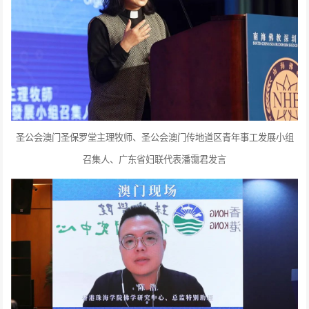
圣公会澳门圣保罗堂主理牧师、圣公会澳门传地道区青年事工发展小组
召集人、广东省妇联代表潘霭君发言