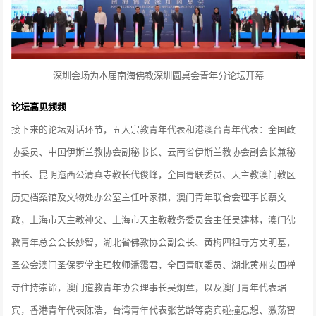
深圳会场为本届南海佛教深圳圆桌会青年分论坛开幕
论坛高见频频
接下来的论坛对话环节，五大宗教青年代表和港澳台青年代表：全国政
协委员、中国伊斯兰教协会副秘书长、云南省伊斯兰教协会副会长兼秘
书长、昆明迤西公清真寺教长代俊峰，全国青联委员、天主教澳门教区
历史档案馆及文物处办公室主任叶家祺，澳门青年联合会理事长蔡文
政，上海市天主教神父、上海市天主教教务委员会主任吴建林，澳门佛
教青年总会会长妙智，湖北省佛教协会副会长、黄梅四祖寺方丈明基，
圣公会澳门圣保罗堂主理牧师潘霭君，全国青联委员、湖北黄州安国禅
寺住持崇谛，澳门道教青年协会理事长吴炯章，以及澳门青年代表琚
宾，香港青年代表陈浩，台湾青年代表张艺龄等嘉宾碰撞思想、激荡智