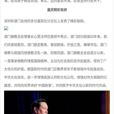
海，必须勇于精进自强；第五，迈向星辰大海，必需坚持行愿大千。
嘉宾精彩致辞
深圳和澳门会场的多位嘉宾在分论坛上发表了精彩致辞。
澳门佛教总会理事长心慧法师在致辞中表示，澳门回归祖国22年来，我
们欣喜地看到，澳门稳定繁荣、傲视群雄，开放之莲，璀璨夺目。澳门
佛教与祖国内地佛教法乳一脉、同根同源。澳门佛教总会自成立以来，
一直秉承佛教的博爱圆融精神，主动为社会各阶层市民服务，得到了广
大信众的护爱。期望新时代的澳门宗教界青年不断增强中华民族自信、
中华文化自信，进一步增强民族认同和文化认同，增强对伟大祖国的归
属感，共同向世界讲好“中国故事”，共同赋予中华文化以新的时代内涵。