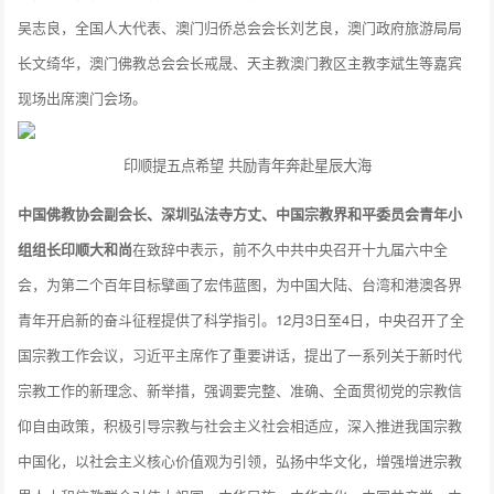
吴志良，全国人大代表、澳门归侨总会会长刘艺良，澳门政府旅游局局
长文绮华，澳门佛教总会会长戒晟、天主教澳门教区主教李斌生等嘉宾
现场出席澳门会场。
印顺提五点希望 共励青年奔赴星辰大海
中国佛教协会副会长、深圳弘法寺方丈、中国宗教界和平委员会青年小
组组长印顺大和尚
在致辞中表示，前不久中共中央召开十九届六中全
会，为第二个百年目标擘画了宏伟蓝图，为中国大陆、台湾和港澳各界
青年开启新的奋斗征程提供了科学指引。12月3日至4日，中央召开了全
国宗教工作会议，习近平主席作了重要讲话，提出了一系列关于新时代
宗教工作的新理念、新举措，强调要完整、准确、全面贯彻党的宗教信
仰自由政策，积极引导宗教与社会主义社会相适应，深入推进我国宗教
中国化，以社会主义核心价值观为引领，弘扬中华文化，增强增进宗教