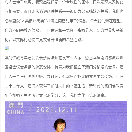
心人士伸手施惠，表现出我们是一个全球性的团体，再次发现大家彼此
互相需要，而且无法逃避这种关系——彼此为弟兄姊妹的关系，我们也
必须重获“人类彼此需要”“四海之内皆兄弟”的信念。今天我们聚在这里，
作为不同宗教的信众，一同传达和平信息。宗教界人士要为世界和平祈
祷，以实际行动使弟兄友爱开辟新的希望之路。
澳门佛教青年总会会长妙智法师在发言中表示：感恩本届南海佛教深圳
圆桌会议会务组的慈悲安排，特意为我们设立了澳门分论坛的会场。澳
门人一直与祖国同呼吸、共命运，有深厚而朴实的爱国主义传统。回归
二十二年来，澳门人获得了前所未有的幸福生活，新时代的澳门佛教青
年应加强对中国历史文化的学习，这是我们文化自信的源泉。