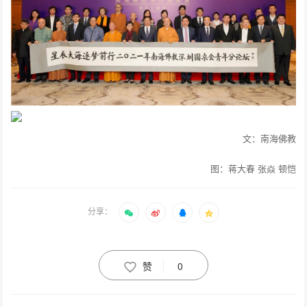
文：南海佛教
图：蒋大春 张焱 顿恺
分享：
赞
0