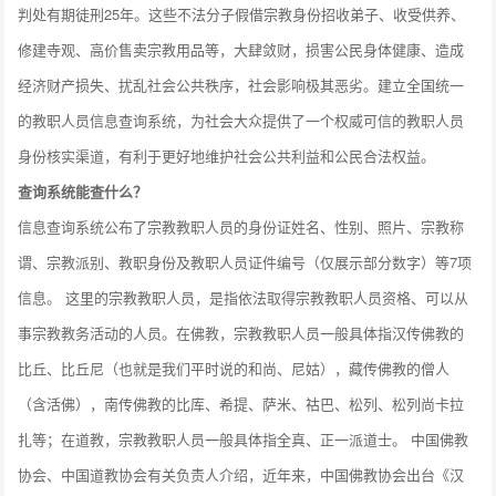
判处有期徒刑25年。这些不法分子假借宗教身份招收弟子、收受供养、
修建寺观、高价售卖宗教用品等，大肆敛财，损害公民身体健康、造成
经济财产损失、扰乱社会公共秩序，社会影响极其恶劣。建立全国统一
的教职人员信息查询系统，为社会大众提供了一个权威可信的教职人员
身份核实渠道，有利于更好地维护社会公共利益和公民合法权益。
查询系统能查什么？
信息查询系统公布了宗教教职人员的身份证姓名、性别、照片、宗教称
谓、宗教派别、教职身份及教职人员证件编号（仅展示部分数字）等7项
信息。 这里的宗教教职人员，是指依法取得宗教教职人员资格、可以从
事宗教教务活动的人员。在佛教，宗教教职人员一般具体指汉传佛教的
比丘、比丘尼（也就是我们平时说的和尚、尼姑），藏传佛教的僧人
（含活佛），南传佛教的比库、希提、萨米、祜巴、松列、松列尚卡拉
扎等；在道教，宗教教职人员一般具体指全真、正一派道士。 中国佛教
协会、中国道教协会有关负责人介绍，近年来，中国佛教协会出台《汉