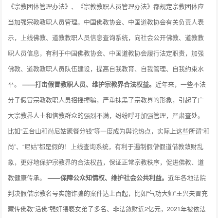
《宗教团体管理办法》、《宗教教职人员管理办法》都规定宗教团体应
当加强宗教教职人员管理。中国佛教协会、中国道教协会有关负责人表
示，上线佛教、道教教职人员信息查询系统，向社会公开佛教、道教教
职人员信息，有利于中国佛教协会、中国道教协会履行法定职责，加强
佛教、道教教职人员队伍建设，提高自我教育、自我管理、自我约束水
平。
——打击假冒教职人员、维护宗教界合法权益。
近年来，一些不法
分子假冒宗教教职人员招摇撞骗，严重抹黑了宗教界的形象，引起了广
大宗教界人士和信教群众的强烈不满，纷纷呼吁加强管理，严肃查处。
比如“五台山和尚尼姑聚餐分钱”等一度成为舆论热点，实际上这些所谓“和
尚”、“尼姑”都是假的！上线查询系统，有利于遏制假僧假道借教敛财乱
象，更好地保护宗教界的合法权益，保证正常宗教秩序，促进佛教、道
教健康传承。
——保障公众知情权、维护社会公共利益。
近年各地法院
判决假借宗教名号实施诈骗的案件达上百起，比如“气功大师”王兴夫冒充
藏传佛教“活佛”强奸猥亵女弟子多名、非法敛财近2亿元，2021年被依法