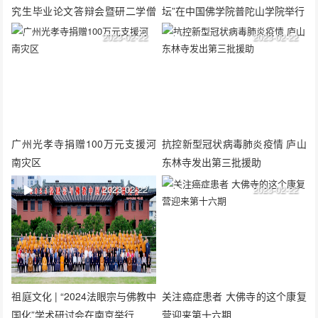
究生毕业论文答辩会暨研二学僧
坛”在中国佛学院普陀山学院举行
论文开题报告会
2023-02-22
2023-02-22
广州光孝寺捐赠100万元支援河
抗控新型冠状病毒肺炎疫情 庐山
南灾区
东林寺发出第三批援助
2023-02-22
2023-02-22
祖庭文化 | “2024法眼宗与佛教中
关注癌症患者 大佛寺的这个康复
国化”学术研讨会在南京举行
营迎来第十六期