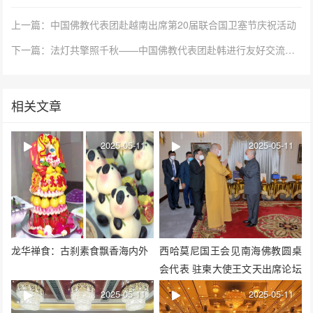
上一篇：中国佛教代表团赴越南出席第20届联合国卫塞节庆祝活动
下一篇：法灯共擎照千秋——中国佛教代表团赴韩进行友好交流访问
相关文章
2025-05-11
2025-05-11
龙华禅食：古刹素食飘香海内外
西哈莫尼国王会见南海佛教圆桌
会代表 驻柬大使王文天出席论坛
并致辞
2025-05-11
2025-05-11