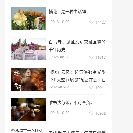
插花，是一种生活禅
2018-10-09
14427
白马寺：见证文明交融互鉴的
千年历史
2025-06-28
11617
“探弥·云冈：超沉浸数字光影
+XR大空间展览”预展在云冈石
2025-07-04
窟云冈美术馆启幕
10941
唯书法与茶，不可辜负。
2018-10-30
10932
走进千年大佛寺：这座广州最