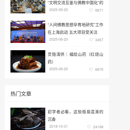
“文明交流互鉴与佛教中国化”的
2025-06-20
学术讲座
6671
“人间佛教思想孕育地研究”工作
在上海启动 五大项目受关注
2025-06-20
3457
灵隐清供｜​福烩山药（红烧山
药）
2025-06-20
6675
热门文章
初学者必看，这些极易混淆的
沉香
2018-10-31
24198