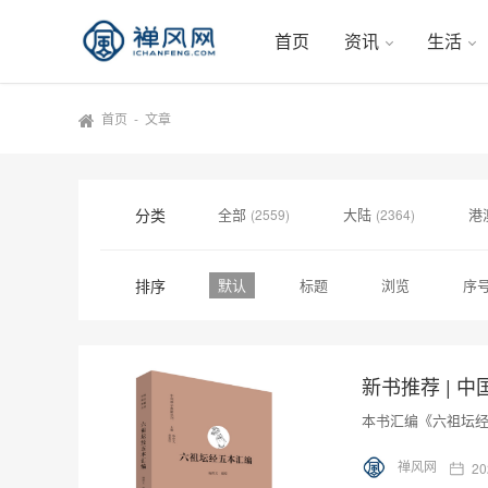
首页
资讯
生活
首页
-
文章
分类
全部
大陆
港
(2559)
(2364)
排序
默认
标题
浏览
序
本书汇编《六祖坛
禅风网
20