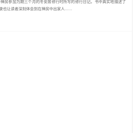
院寺禅房参加为期三个月的冬安居修行时所写的修行日记。书中真实地描述了
录也让读者深刻体会到在禅房中出家人...…