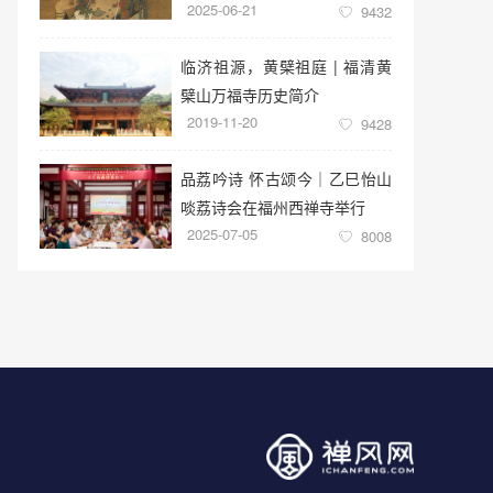
2025-06-21
9432
临济祖源，黄檗祖庭 | 福清黄
檗山万福寺历史简介
2019-11-20
9428
品荔吟诗 怀古颂今｜乙巳怡山
啖荔诗会在福州西禅寺举行
2025-07-05
8008