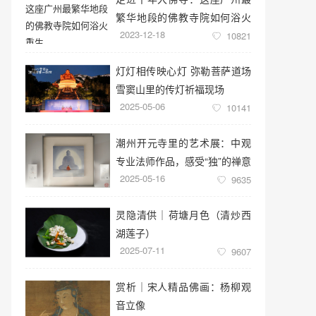
繁华地段的佛教寺院如何浴火
2023-12-18
重生
10821
灯灯相传映心灯 弥勒菩萨道场
雪窦山里的传灯祈福现场
2025-05-06
10141
潮州开元寺里的艺术展：中观
专业法师作品，感受“独”的禅意
2025-05-16
世界
9635
灵隐清供｜​荷塘月色（清炒西
湖莲子）
2025-07-11
9607
赏析｜宋人精品佛画：杨柳观
音立像