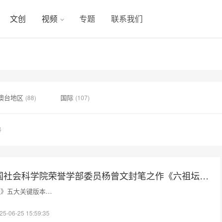
文创
视频
专题
联系我们
澳台地区
国际
(88)
(107)
号
新书推荐 | 中国社会科学院荣誉学部委员杨曾文封笔之作《六祖坛经五本汇编》
经》五大关键版本…
25-06-25 15:59:35