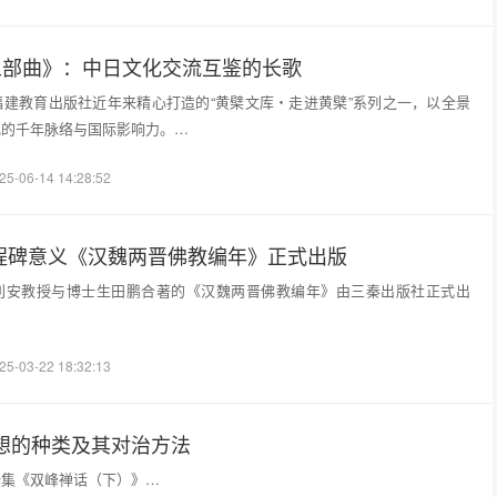
檗五部曲》：中日文化交流互鉴的长歌
建教育出版社近年来精心打造的“黄檗文库・走进黄檗”系列之一，以全景
化的千年脉络与国际影响力。…
25-06-14 14:28:52
里程碑意义《汉魏两晋佛教编年》正式出版
利安教授与博士生田鹏合著的《汉魏两晋佛教编年》由三秦出版社正式出
25-03-22 18:32:13
想的种类及其对治方法
全集《双峰禅话（下）》…