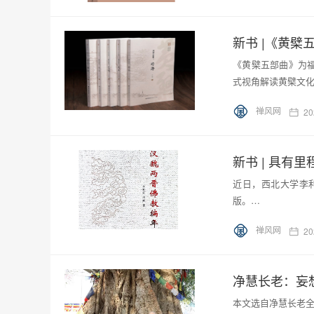
新书 |《黄
《黄檗五部曲》为福
式视角解读黄檗文
禅风网
20
新书 | 具有
近日，西北大学李
版。…
禅风网
20
净慧长老：妄
本文选自净慧长老