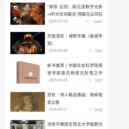
“探弥·云冈：超沉浸数字光影
+XR大空间展览”预展在云冈石
2025-07-04
窟云冈美术馆启幕
10941
灵隐清供｜​禅野芋趣（香焗芋
煲）
2025-06-28
7991
新书推荐 | 中国社会科学院荣
誉学部委员杨曾文封笔之作
2025-06-25
《六祖坛经五本汇编》
7937
赏析｜宋人精品佛画：杨柳观
音立像
2025-06-21
9432
洪修平教授在西北大学做题为