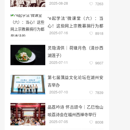
2025-08-28
7263
“e起学法”微课堂（六）：当
心！这些网上宗教募捐行为都
2025-07-16
是违法的
8918
灵隐清供｜​荷塘月色（清炒西
湖莲子）
2025-07-11
9607
第七届蕅益文化论坛在湖州安
吉举办
2025-07-10
7839
品荔吟诗 怀古颂今｜乙巳怡山
啖荔诗会在福州西禅寺举行
2025-07-05
8008