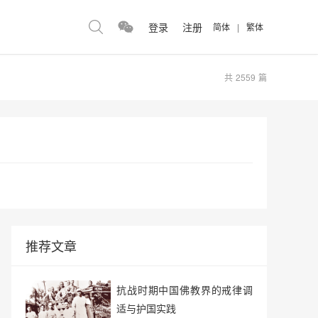
登录
注册
简体
|
繁体
共
2559
篇
推荐文章
抗战时期中国佛教界的戒律调
适与护国实践