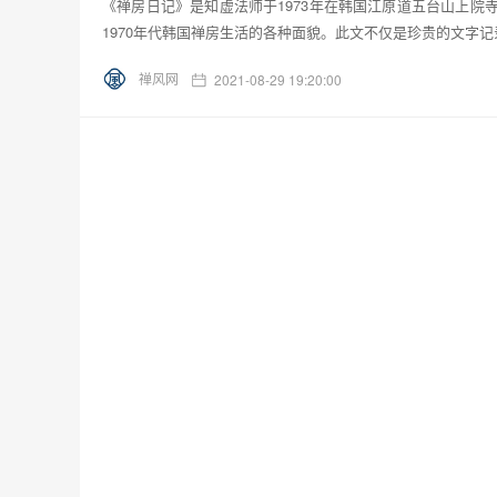
《禅房日记》是知虚法师于1973年在韩国江原道五台山上
1970年代韩国禅房生活的各种面貌。此文不仅是珍贵的文字记
禅风网
2021-08-29 19:20:00