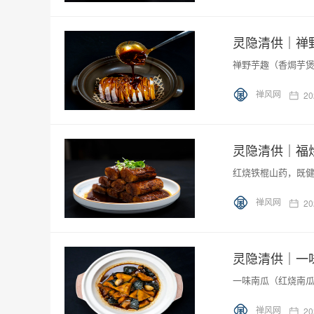
灵隐清供｜​
禅野芋趣（香焗芋
禅风网
20
灵隐清供｜​
红烧铁棍山药，既
禅风网
20
灵隐清供｜​
一味南瓜（红烧南
禅风网
20