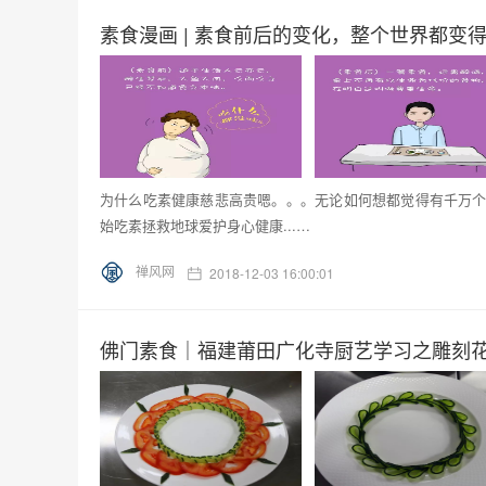
素食漫画 | 素食前后的变化，整个世界都变
为什么吃素健康慈悲高贵嗯。。。无论如何想都觉得有千万个
始吃素拯救地球爱护身心健康...…
禅风网
2018-12-03 16:00:01
佛门素食｜福建莆田广化寺厨艺学习之雕刻