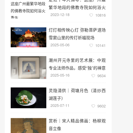
繁华地段的佛教寺院如何浴火
2023-12-18
重生
10816
灯灯相传映心灯 弥勒菩萨道场
雪窦山里的传灯祈福现场
2025-05-06
10141
潮州开元寺里的艺术展：中观
专业法师作品，感受“独”的禅意
2025-05-16
世界
9634
灵隐清供｜​荷塘月色（清炒西
湖莲子）
2025-07-11
9602
赏析｜宋人精品佛画：杨柳观
音立像