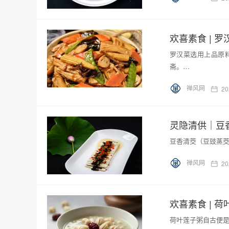
欢喜素食 | 罗
罗汉菜选用上品原
斋。…
禅风网
20
灵隐清供｜豆
豆香清茭（豆豉蒸
禅风网
20
欢喜素食 | 
荷叶莲子粥自古便