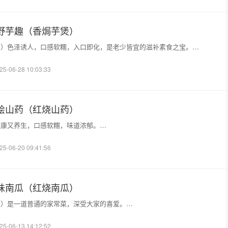
禅野芋趣（香焗芋煲）
煲）色泽诱人，口感软糯，入口即化，是老少皆宜的滋补素食之宝。…
25-06-28 10:03:33
福烩山药（红烧山药）
健康又养生，口感软糯，味道浓郁。…
25-06-20 09:41:56
一味南瓜（红烧南瓜）
瓜）是一道普通的家常菜，深受大家的喜爱。…
25-06-13 14:12:52