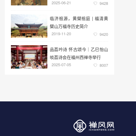
2025-06-21
9428
临济祖源，黄檗祖庭 | 福清黄
檗山万福寺历史简介
2019-11-20
9420
品荔吟诗 怀古颂今｜乙巳怡山
啖荔诗会在福州西禅寺举行
2025-07-05
8007