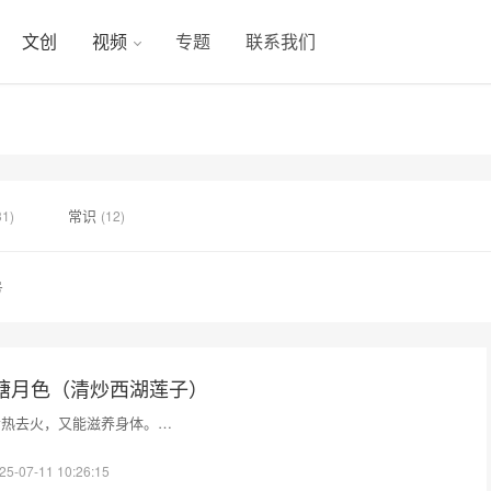
文创
视频
专题
联系我们
常识
31)
(12)
号
荷塘月色（清炒西湖莲子）
清热去火，又能滋养身体。…
25-07-11 10:26:15