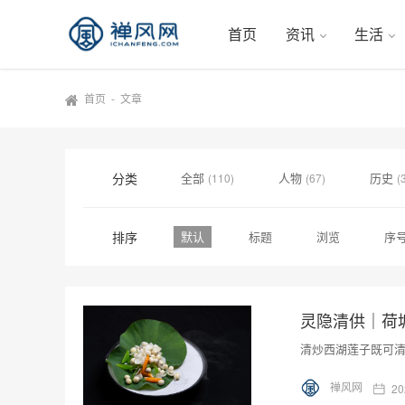
首页
资讯
生活
首页
-
文章
分类
全部
人物
历史
(110)
(67)
(
排序
默认
标题
浏览
序
灵隐清供｜​
清炒西湖莲子既可
禅风网
20