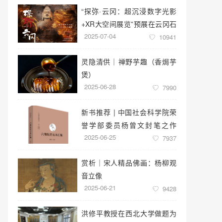
“探弥·云冈：超沉浸数字光影
+XR大空间展览”预展在云冈石
2025-07-04
窟云冈美术馆启幕
10941
灵隐清供｜​禅野芋趣（香焗芋
煲）
2025-06-28
7990
新书推荐 | 中国社会科学院荣
誉学部委员杨曾文封笔之作
2025-06-25
《六祖坛经五本汇编》
7937
赏析｜宋人精品佛画：杨柳观
音立像
2025-06-21
9428
洪修平教授在西北大学做题为