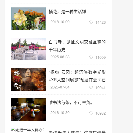
插花，是一种生活禅
2018-10-09
14426
白马寺：见证文明交融互鉴的
千年历史
2025-06-28
11609
“探弥·云冈：超沉浸数字光影
+XR大空间展览”预展在云冈石
2025-07-04
窟云冈美术馆启幕
10941
唯书法与茶，不可辜负。
2018-10-30
10932
走进千年大佛寺：这座广州最