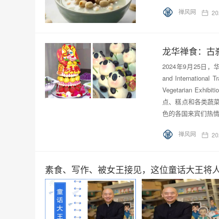
禅风网
20
龙华禅食：古
2024年9月25日，
and Internati
Vegetarian 
点、糕点和各类蔬
色的各国来宾们热
禅风网
20
素食、写作、被女王接见，这位童话大王将