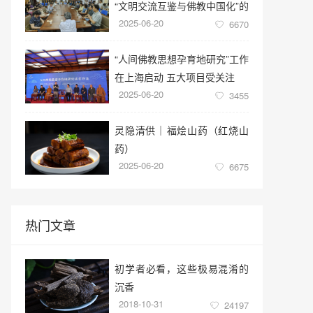
“文明交流互鉴与佛教中国化”的
2025-06-20
学术讲座
6670
“人间佛教思想孕育地研究”工作
在上海启动 五大项目受关注
2025-06-20
3455
灵隐清供｜​福烩山药（红烧山
药）
2025-06-20
6675
热门文章
初学者必看，这些极易混淆的
沉香
2018-10-31
24197