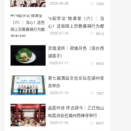
2025-08-28
7260
“e起学法”微课堂（六）：当
心！这些网上宗教募捐行为都
2025-07-16
是违法的
8912
灵隐清供｜​荷塘月色（清炒西
湖莲子）
2025-07-11
9602
第七届蕅益文化论坛在湖州安
吉举办
2025-07-10
7837
品荔吟诗 怀古颂今｜乙巳怡山
啖荔诗会在福州西禅寺举行
2025-07-05
8007