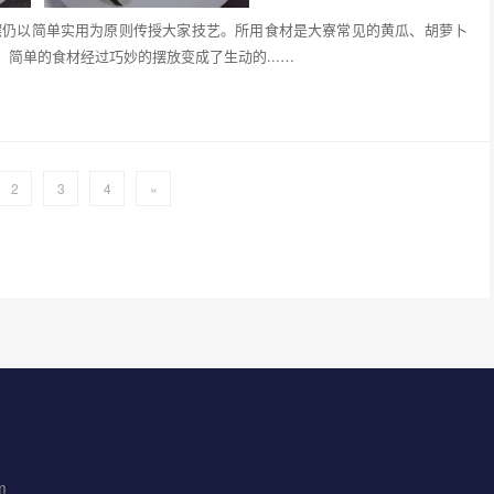
花摆仍以简单实用为原则传授大家技艺。所用食材是大寮常见的黄瓜、胡萝卜
简单的食材经过巧妙的摆放变成了生动的...…
2
3
4
»
m