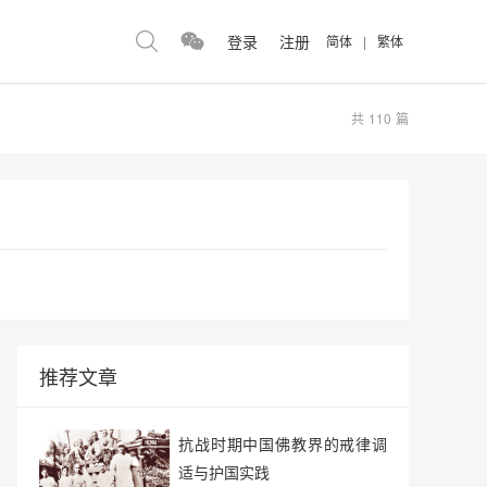
登录
注册
简体
|
繁体
共
110
篇
推荐文章
抗战时期中国佛教界的戒律调
适与护国实践