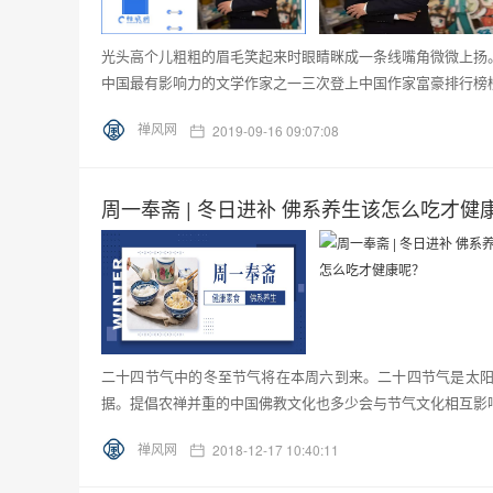
光头高个儿粗粗的眉毛笑起来时眼睛眯成一条线嘴角微微上扬
中国最有影响力的文学作家之一三次登上中国作家富豪排行榜榜
禅风网
2019-09-16 09:07:08
周一奉斋 | 冬日进补 佛系养生该怎么吃才健
二十四节气中的冬至节气将在本周六到来。二十四节气是太
据。提倡农禅并重的中国佛教文化也多少会与节气文化相互影响
禅风网
2018-12-17 10:40:11