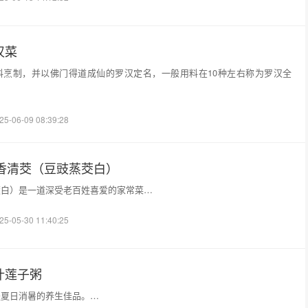
汉菜
料烹制，并以佛门得道成仙的罗汉定名，一般用料在10种左右称为罗汉全
25-06-09 08:39:28
香清茭（豆豉蒸茭白）
茭白）是一道深受老百姓喜爱的家常菜…
25-05-30 11:40:25
荷叶莲子粥
是夏日消暑的养生佳品。…