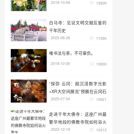
2018-10-09
13930
白马寺：见证文明交融互鉴的
千年历史
2025-06-28
11090
唯书法与茶，不可辜负。
2018-10-30
10930
“探弥·云冈：超沉浸数字光影
+XR大空间展览”预展在云冈石
2025-07-04
窟云冈美术馆启幕
10921
走进千年大佛寺：这座广州最
繁华地段的佛教寺院如何浴火
2023-12-18
重生
10313