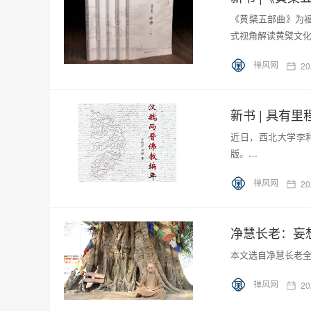
《黄檗五部曲》为福
式视角解读黄檗文
禅风网
20
新书 | 具有
近日，西北大学李
版。…
禅风网
20
净慧长老：妄
本文选自净慧长老
禅风网
20