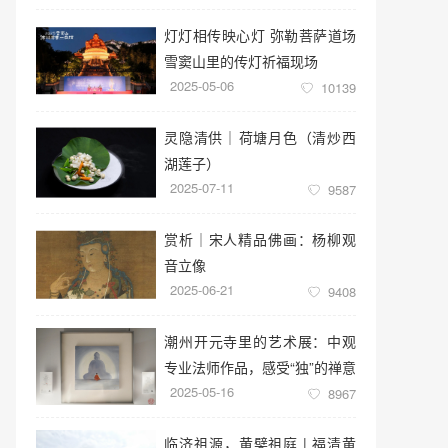
灯灯相传映心灯 弥勒菩萨道场
雪窦山里的传灯祈福现场
2025-05-06
10139
灵隐清供｜​荷塘月色（清炒西
湖莲子）
2025-07-11
9587
赏析｜宋人精品佛画：杨柳观
音立像
2025-06-21
9408
潮州开元寺里的艺术展：中观
专业法师作品，感受“独”的禅意
2025-05-16
世界
8967
临济祖源，黄檗祖庭 | 福清黄