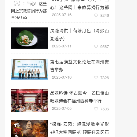
心！这些网上宗教募捐行为都
2025-07-16
是违法的
8246
灵隐清供｜​荷塘月色（清炒西
湖莲子）
2025-07-11
9587
第七届蕅益文化论坛在湖州安
吉举办
2025-07-10
7826
品荔吟诗 怀古颂今｜乙巳怡山
啖荔诗会在福州西禅寺举行
2025-07-05
7506
“探弥·云冈：超沉浸数字光影
+XR大空间展览”预展在云冈石