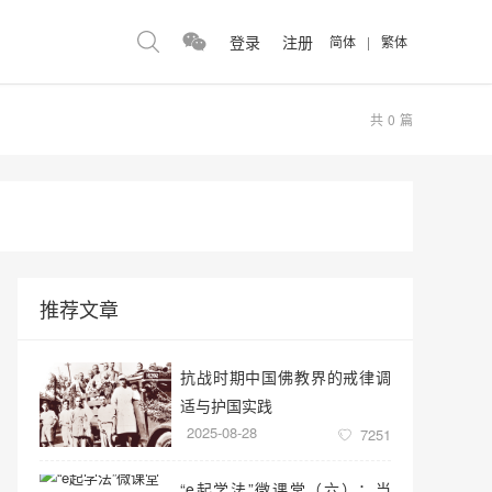
登录
注册
简体
|
繁体
共
0
篇
推荐文章
抗战时期中国佛教界的戒律调
适与护国实践
2025-08-28
7251
“e起学法”微课堂（六）：当