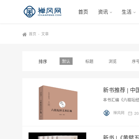
首页
资讯
生活
首页
-
文章
排序
默认
标题
浏览
序
本书汇编《六祖坛
禅风网
20
新书 |《黄