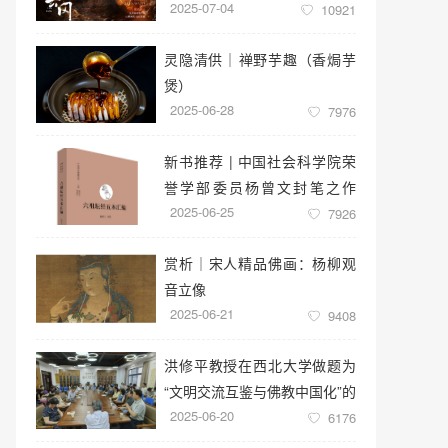
2025-07-04
窟云冈美术馆启幕
10921
灵隐清供｜​禅野芋趣（香焗芋
煲）
2025-06-28
7976
新书推荐 | 中国社会科学院荣
誉学部委员杨曾文封笔之作
2025-06-25
《六祖坛经五本汇编》
7926
赏析｜宋人精品佛画：杨柳观
音立像
2025-06-21
9408
洪修平教授在西北大学做题为
“文明交流互鉴与佛教中国化”的
2025-06-20
学术讲座
6176