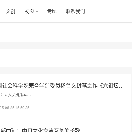
文创
视频
专题
联系我们
号
新书推荐 | 中国社会科学院荣誉学部委员杨曾文封笔之作《六祖坛经五本汇编》
经》五大关键版本…
25-06-25 15:59:35
檗五部曲》：中日文化交流互鉴的长歌