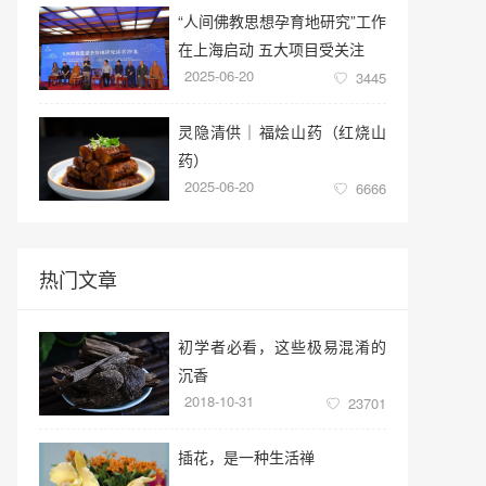
“人间佛教思想孕育地研究”工作
在上海启动 五大项目受关注
2025-06-20
3445
灵隐清供｜​福烩山药（红烧山
药）
2025-06-20
6666
热门文章
初学者必看，这些极易混淆的
沉香
2018-10-31
23701
插花，是一种生活禅