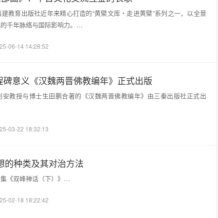
建教育出版社近年来精心打造的“黄檗文库・走进黄檗”系列之一，以全景
化的千年脉络与国际影响力。…
25-06-14 14:28:52
里程碑意义《汉魏两晋佛教编年》正式出版
利安教授与博士生田鹏合著的《汉魏两晋佛教编年》由三秦出版社正式出
25-03-22 18:32:13
想的种类及其对治方法
全集《双峰禅话（下）》…
25-02-18 18:22:42